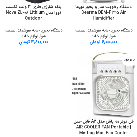
دستگاه رطوبت ساز و بخور دیرما
پنکه شارژی فلزی 12 ولت نکست
Deerma DEM-F325 Air
نووا مدل Nova ZL-08 Lithium
Outdoor
Humidifier
دستگاه بخور
,
خانه هوشمند
,
تصفیه
دستگاه بخور
,
خانه هوشمند
,
تصفیه
هوا
,
لوازم خانه
هوا
,
لوازم خانه
6,000,000
تومان
3,800,000
تومان
ناموجود
فن کولر مه پاش مدل A2 قابل حمل
| AIR COOLER FAN Portable
Misting Mini Fan Cooler