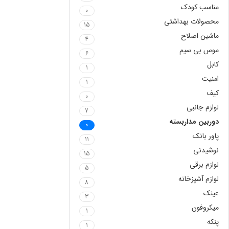
مناسب کودک
0
محصولات بهداشتی
15
ماشین اصلاح
4
موس بی سیم
6
کابل
1
امنیت
1
کیف
0
لوازم جانبی
7
دوربین مداربسته
0
پاور بانک
11
نوشیدنی
15
لوازم برقی
5
لوازم آشپزخانه
8
عینک
3
میکروفون
1
پنکه
1