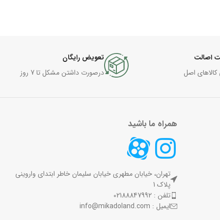
 اصالت
تعویض رایگان
 کالاهای اصل
درصورت داشتن مشکل تا 7 روز
همراه ما باشید
تهران، خیابان مطهری خیابان سلیمان خاطر ابتدای واروینی
پلاک 1
تلفن : 02188847992
ایمیل : info@mikadoland.com