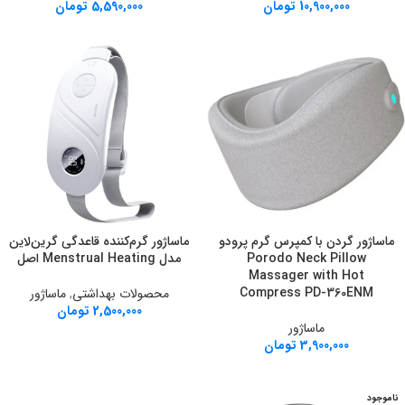
10,900,000
تومان
5,590,000
تومان
ماساژور گردن با کمپرس گرم پرودو
ماساژور گرم‌کننده قاعدگی گرین‌لاین
Porodo Neck Pillow
مدل Menstrual Heating اصل
Massager with Hot
Compress PD-360ENM
محصولات بهداشتی
,
ماساژور
2,500,000
تومان
ماساژور
3,900,000
تومان
ناموجود