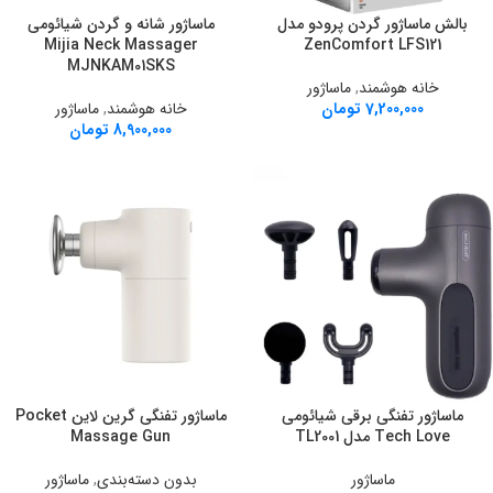
بالش ماساژور گردن پرودو مدل
ماساژور شانه و گردن شیائومی
Mijia Neck Massager
ZenComfort LFS121
MJNKAM01SKS
خانه هوشمند
,
ماساژور
7,200,000
تومان
خانه هوشمند
,
ماساژور
8,900,000
تومان
ماساژور تفنگی برقی شیائومی
ماساژور تفنگی گرین لاین Pocket
Tech Love مدل TL2001
Massage Gun
ماساژور
بدون دسته‌بندی
,
ماساژور