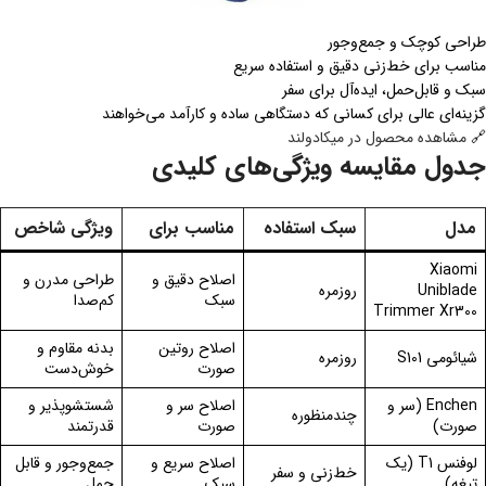
طراحی کوچک و جمع‌وجور
مناسب برای خط‌زنی دقیق و استفاده سریع
سبک و قابل‌حمل، ایده‌آل برای سفر
گزینه‌ای عالی برای کسانی که دستگاهی ساده و کارآمد می‌خواهند
🔗
مشاهده محصول در میکادولند
جدول مقایسه ویژگی‌های کلیدی
مدل
سبک استفاده
مناسب برای
ویژگی شاخص
Xiaomi
اصلاح دقیق و
طراحی مدرن و
Uniblade
روزمره
سبک
کم‌صدا
Trimmer Xr300
اصلاح روتین
بدنه مقاوم و
شیائومی S101
روزمره
صورت
خوش‌دست
Enchen (سر و
اصلاح سر و
شستشوپذیر و
چندمنظوره
صورت)
صورت
قدرتمند
لوفنس T1 (یک
اصلاح سریع و
جمع‌وجور و قابل
خط‌زنی و سفر
تیغه)
سبک
حمل