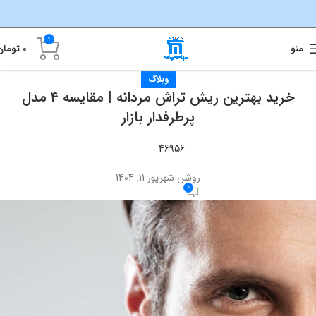
0
منو
0
تومان
وبلاگ
خرید بهترین ریش تراش مردانه | مقایسه ۴ مدل
پرطرفدار بازار
46956
روشن شهریور 11, 1404
0