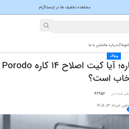
مشاهده تخفیف ها در اینستاگرام
ه
وبلاگ
درباره ما
تماس با ما
وبلاگ
راهنم
خاب است؟
شر شده در
46956
شن خرداد 13, 1405