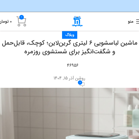
0
منو
0
تومان
وبلاگ
ماشین لباسشویی ۶ لیتری گرین‌لاین؛ کوچک، قابل‌حمل
و شگفت‌انگیز برای شستشوی روزمره
46956
روشن آذر 15, 1404
0