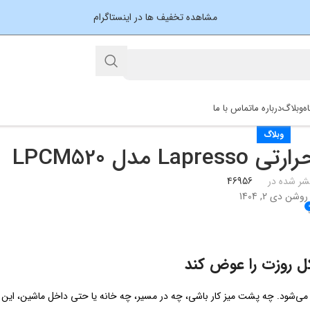
مشاهده تخفیف ها در اینستاگرام
ه
وبلاگ
درباره ما
تماس با ما
وبلاگ
دل LPCM520
شر شده در
46956
روشن دی 2, 1404
ل روزت را عوض کند
می‌شود. چه پشت میز کار باشی، چه در مسیر، چه خانه یا حتی داخل ماشین، این 