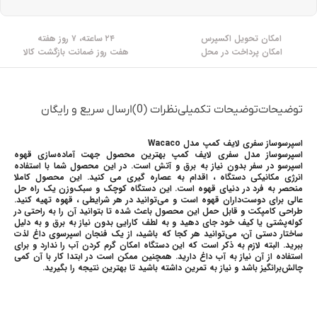
امکان تحویل اکسپرس
۲۴ ساعته، ۷ روز هفته
امکان پرداخت در محل
هفت روز ضمانت بازگشت کالا
توضیحات
توضیحات تکمیلی
نظرات (0)
ارسال سریع و رایگان
اسپرسوساز سفری لایف کمپ مدل Wacaco
اسپرسوساز مدل سفری لایف کمپ بهترین محصول جهت آماده‌سازی قهوه
اسپرسو در سفر بدون نیاز به برق و آتش است. در این محصول شما با استفاده
انرژی مکانیکی دستگاه ، اقدام به عصاره گیری می کنید. این محصول کاملا
منحصر به فرد در دنیای قهوه است. این دستگاه کوچک و سبک‌وزن یک راه حل
عالی برای دوست‌داران قهوه است و می‌توانید در هر شرایطی ، قهوه تهیه کنید.
طراحی کامپکت و قابل حمل این محصول باعث شده تا بتوانید آن را به راحتی در
کوله‌پشتی یا کیف خود جای دهید و به لطف کارایی بدون نیاز به برق و به دلیل
ساختار دستی آن، می‌توانید هر کجا که باشید، از یک فنجان اسپرسوی داغ لذت
ببرید. البته لازم به ذکر است که این دستگاه امکان گرم کردن آب را ندارد و برای
استفاده از آن نیاز به آب داغ دارید. همچنین ممکن است در ابتدا کار با آن کمی
چالش‌برانگیز باشد و نیاز به تمرین داشته باشید تا بهترین نتیجه را بگیرید.