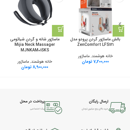
بالش ماساژور گردن پرودو مدل
ماساژور شانه و گردن شیائومی
Mijia Neck Massager
ZenComfort LFS121
MJNKAM01SKS
خانه هوشمند
,
ماساژور
7,200,000
تومان
خانه هوشمند
,
ماساژور
8,900,000
تومان
ارسال رایگان
پرداخت در محل
خرید بالای پنج میلیون تومان
پیک اختصاصی