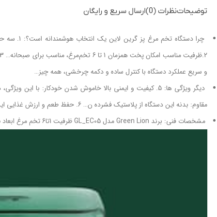
توضیحات
نظرات (0)
ارسال سریع و رایگان
چرا دستگاه 
و سریع عملکرد دستگاه با کنترل ساده و دکمه چرخشی، همه چیز…
دیگر ویژگی ها: 5. کیفیت و ایمنی بالا خاموش شدن خودکار: با
مقاوم: بدنه این دستگاه از پلاستیک فشرده ن… 6. حفظ طعم و ارزش غذایی این دستگاه طوری طراحی شده است که مواد مغذی و طعم ط…
مشخصات فنی: برند Green Lion مدل GL_EC05 ظرفیت 1تا6 تخم مرغ ابعاد 145*152*210 میلی متر توان مصرفی 400 وات ولتاژ 230ولت ولتاژ اسمی 230 ولت