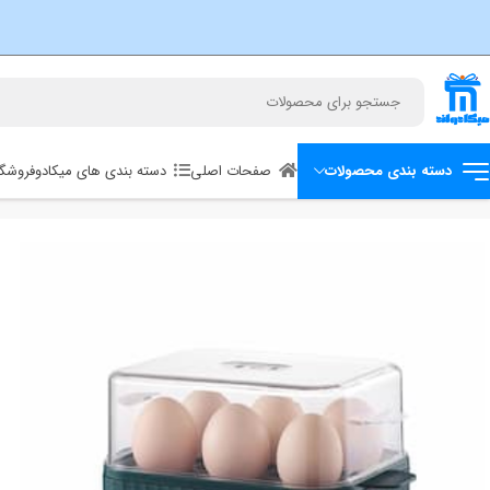
صفحات اصلی
دسته بندی های میکادو
فروشگا
دسته بندی محصولات
خانه
خانه هوشمند
تخم مرغ پز برقی هوشمند گرین لاین smart egg cooker greenlion