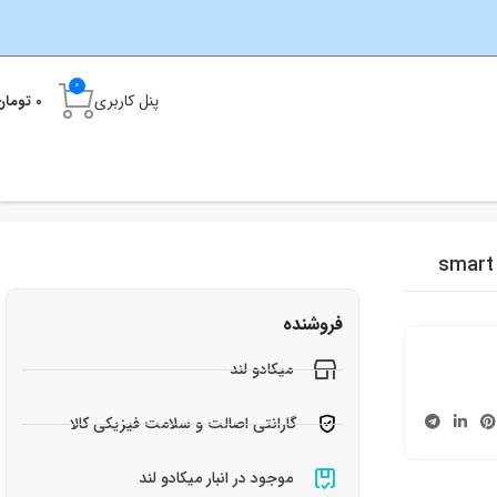
0
پنل کاربری
0
تومان
فروشنده
میکادو لند
گارانتی اصالت و سلامت فیزیکی کالا
موجود در انبار میکادو لند