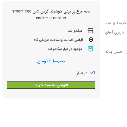
تخم مرغ پز برقی هوشمند گرین لاین smart egg
cooker greenlion
نه دوست دارید؟ یا ت…
میکادو لند
2.ظرفیت مناسب امکان پخت همزمان 1 تا 6 تخم‌مرغ، مناسب برای صبحانه… 3. طراحی زیبا و کاربردی این دستگاه با ظاهر مدرن و جمع‌وجور خود، نه‌تنها جل… 4. کاربری آسان
گارانتی اصالت و سلامت فیزیکی کالا
موجود در انبار میکادو لند
 در… جنس بدنه
4,100,000
تومان
1 در انبار
افزودن به سبد خرید