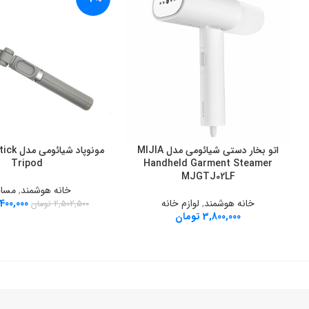
اتو بخار دستی شیائومی مدل MIJIA
مونوپاد ش
افزودن به سبد خرید
افزودن به سبد خرید
Tripod
Handheld Garment Steamer
MJGTJ02LF
خانه هوشمند
,
مساف
خانه هوشمند
,
لوازم خانه
,400,000
2,502,500
تومان
3,800,000
تومان