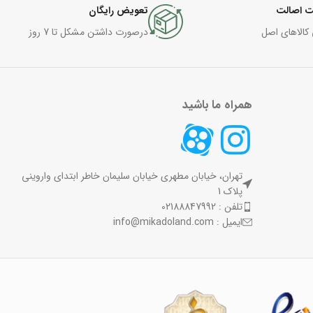
 اصالت
تعویض رایگان
 کالاهای اصل
درصورت داشتن مشکل تا 7 روز
همراه ما باشید
تهران، خیابان مطهری خیابان سلیمان خاطر ابتدای واروینی
پلاک 1
تلفن : 02188847992
ایمیل : info@mikadoland.com