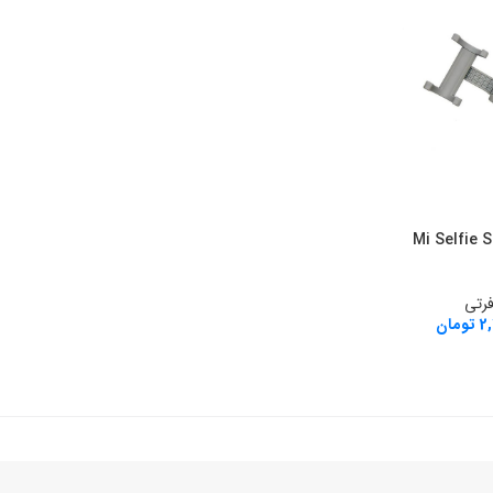
یائومی مدل Mi Selfie Stick
رتی
2
تومان