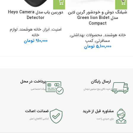
شیلنگ دوش و خودشور گرین لاین
دوربین یاب مدل Heyo Camera
مدل Green lion Bidet
Detector
r
Compact
امنیت
,
ابزار
,
خانه هوشمند
,
لوازم
خانه هوشمند
,
محصولات بهداشتی
,
خانه
مسافرتی
,
کمپ
910,000
تومان
5,100,000
تومان
ارسال رایگان
پرداخت در محل
خرید بالای پنج میلیون تومان
پیک اختصاصی
مشاوره قبل از خرید
ضمانت اصالت
برای خریدی راحت
تمامی کالاهای اصل