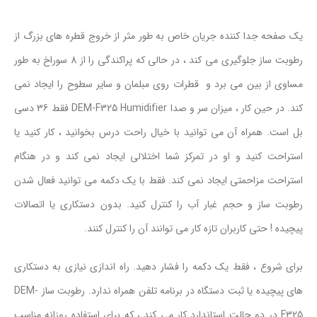
یک صفحه جدا کننده جریان خاص به طور مثر از خروج قطره های بزرگ از
رطوبت ساز جلوگیری می کند ، در حالی که پراکندگی را از 8 سوراخ به طور
مساوی از بین می برد و قطرات روی مبلمان و سایر سطوح را ایجاد نمی
کند. در حین کار ، میزان سر و صدا DEM-F325 Humidifier فقط 36 دسی
بل است. همراه آن می توانید با خیال راحت درس بخوانید ، کار کنید یا
استراحت کنید و او در تمرکز شما اختلالی ایجاد نمی کند و در هنگام
استراحت مزاحمتی ایجاد نمی کند. فقط با یک دکمه می توانید فعال شدن
رطوبت ساز و حجم غبار آب را کنترل کنید. بدون دستکاری یا اتصالات
پیچیده ! حتی کاربران تازه کار می توانند آن را کنترل کنند.
برای شروع ، فقط یک دکمه را فشار دهید. راه اندازی نیازی به دستکاری
های پیچیده یا ثبت دستگاه در برنامه تلفن همراه ندارد. رطوبت ساز DEM-
F325 در دو حالت استاندارد کار می کند ، که برای استفاده روزانه مناسب