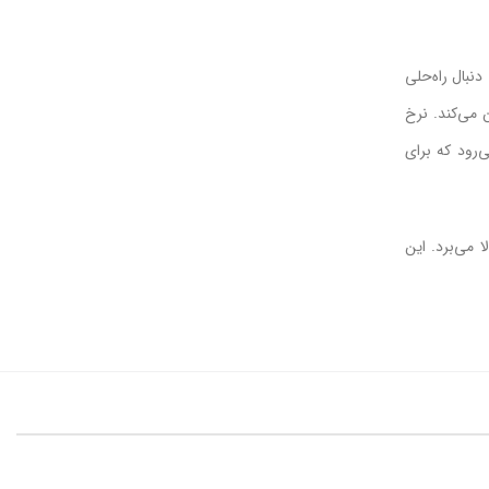
دنبال راه‌حلی
 تضمین می‌کند. نرخ
ک منبع/مخزن انتظار می‌رود که برای
ددار Green Lion اعتماد دریافت‌کننده را بالا می‌برد. این