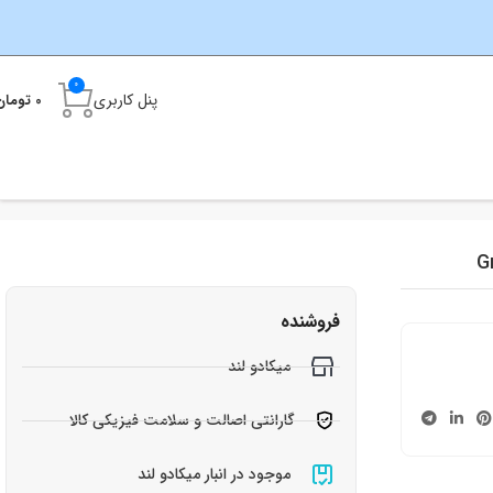
0
پنل کاربری
0
تومان
فروشنده
میکادو لند
گارانتی اصالت و سلامت فیزیکی کالا
موجود در انبار میکادو لند