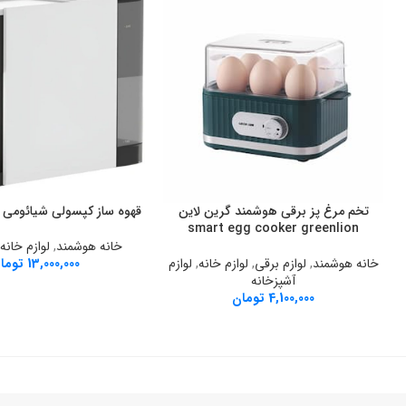
تخم مرغ پز برقی هوشمند گرین لاین
قهوه ساز کپسولی شیائومی مدل  N1
افزودن به سبد خرید
افزودن به سبد خرید
smart egg cooker greenlion
خانه هوشمند
,
لوازم خانه
خانه هوشمند
,
لوازم برقی
,
لوازم خانه
,
لوازم
13,000,000
توما
آشپزخانه
4,100,000
تومان