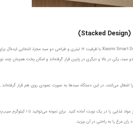
سرخ کن بدون روغن شیائومی مدل Xiaomi Smart Double Stack Air Fryer 12L MAF-DS1201 با ظرفیت ۱۲ لیتری و طراحی دو سبد مجزا، 
و سبد، یکی در بالا و دیگری در پایین قرار گرفته‌اند و امکان پخت همزمان چند نوع