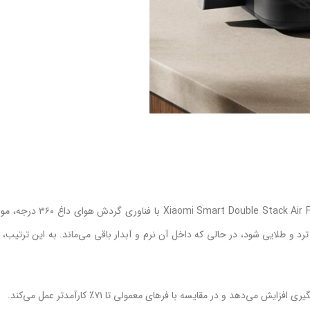
سرخ کن بدون روغن 12 لیتری هوشمند شیائومی مدل er 12L MAF-DS1201
و طلایی شود، در حالی که داخل آن نرم و آبدار باقی می‌ماند. به این ترتیب، 