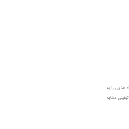
Xiaomi Smart Double Stack Air Fry با فناوری گردش هوای داغ ۳۶۰ درجه، مواد غذایی را به
کیفیتی مشابه