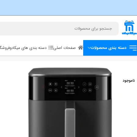
صفحات اصلی
دسته بندی های میکادو
فروشگا
دسته بندی محصولات
خانه
خانه هوشمند
سرخ کن بدون روغن 12 لیتری هوشمند شیائومی مدل Xiaomi Smart Double Stack Air Fryer 12L MAF-DS1201
ناموجود