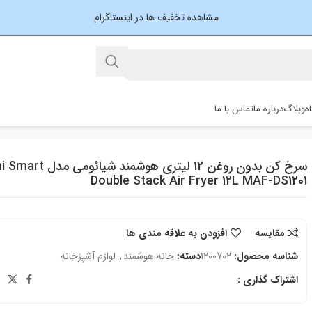
مشاهده تخفیف ها در اینستاگرام
ه
وبلاگ
درباره ما
تماس با ما
سرخ کن بدون روغن 12 لیتری هوشمند 
Double Stack Air Fryer 12L MAF-DS1201
مقایسه
افزودن به علاقه مندی ها
شناسه محصول:
1200702
دسته:
خانه هوشمند
,
لوازم آشپزخانه
اشتراک گذاری :