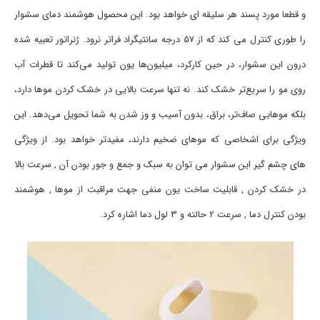
و قطعا مورد پسند هر سلیقه ای خواهد بود. این محصول هوشمند دمای سشوار
را طوری کنترل می کند که از 57 درجه سانتیگراد فراتر نرود. ژنراتور تعبیه شده
درون این سشوار، در حین کارکرد، میلیون‌ها یون تولید می‌کند تا قطرات آب
روی مو را سریع‌تر خشک کند. نه تنها سرعت بالایی در خشک کردن موها دارد،
بلکه موهایی صاف‌تر، براق، بدون آسیب و وز شدن به شما تحویل می‌دهد. این
ویژگی برای اشخاصی که موهای ضخیم دارند، مفیدتر خواهد بود. از ویژگی
های چشم گیر این سشوار می توان به سبک و جمع و جور بودن آن , سرعت بالا
در خشک کردن , قابلیت ساخت یون منفی جهت مراقبت از موها , هوشمند
بودن کنترل دما , سرعت 2 حالته و 3 لول دما اشاره کرد.