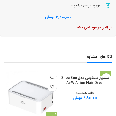
موجود در انبار میکادو لند
3,200,000
تومان
در انبار موجود نمی باشد
کالا های مشابه
سشوار شیائومی مدل ShowSee
A1-W Anion Hair Dryer
خانه هوشمند
4,800,000
تومان