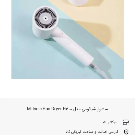
سشوار شیائومی مدل Mi Ionic Hair Dryer H300
میکادو لند
گارانتی اصالت و سلامت فیزیکی کالا