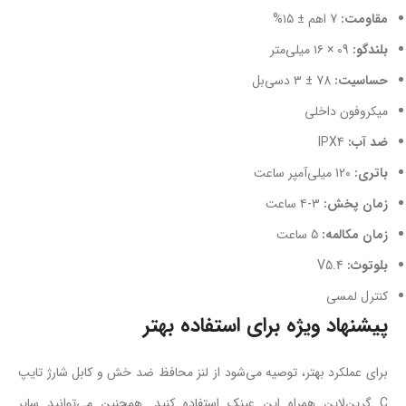
مقاومت:
7 اهم ± ۱۵%
بلندگو:
09 × ۱۶ میلی‌متر
حساسیت:
78 ± ۳ دسی‌بل
میکروفون داخلی
ضد آب:
IPX4
باتری:
120 میلی‌آمپر ساعت
زمان پخش:
3-۴ ساعت
زمان مکالمه:
5 ساعت
بلوتوث:
V5.4
کنترل لمسی
پیشنهاد ویژه براى استفاده بهتر
براى عملکرد بهتر، توصیه مى‌شود از لنز محافظ ضد خش و کابل شارژ تایپ
C گرین‌لاین همراه این عینک استفاده کنید. همچنین مى‌توانید سایر