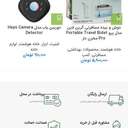
دوش و بیده مسافرتی گرین لاین
دوربین یاب مدل Heyo Camera
ت
مدل پرو Portable Travel Bidet
Detector
Pro مخزن دار
امنیت
,
ابزار
,
خانه هوشمند
,
لوازم
خانه هوشمند
,
محصولات بهداشتی
,
خانه
مسافرتی
,
کمپ
910,000
تومان
5,900,000
تومان
ارسال رایگان
پرداخت در محل
خرید بالای پنج میلیون تومان
پیک اختصاصی
مشاوره قبل از خرید
ضمانت اصالت