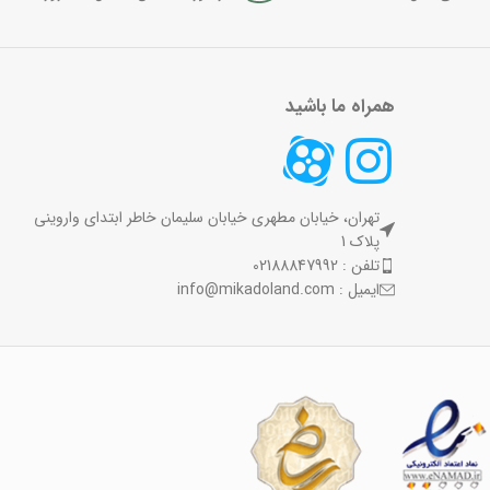
همراه ما باشید
تهران، خیابان مطهری خیابان سلیمان خاطر ابتدای واروینی
پلاک 1
تلفن : 02188847992
ایمیل : info@mikadoland.com