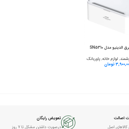
الدینیو مدل SN5310
رید
شمند
,
لوازم خانه
,
پاوربانک
3,900,0
تومان
 اصالت
تعویض رایگان
 کالاهای اصل
درصورت داشتن مشکل تا 7 روز