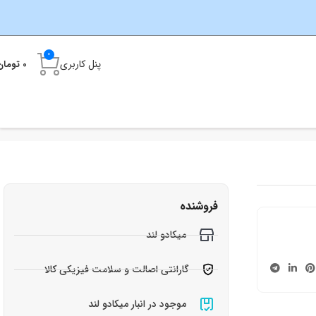
0
پنل کاربری
0
تومان
فروشنده
میکادو لند
گارانتی اصالت و سلامت فیزیکی کالا
موجود در انبار میکادو لند