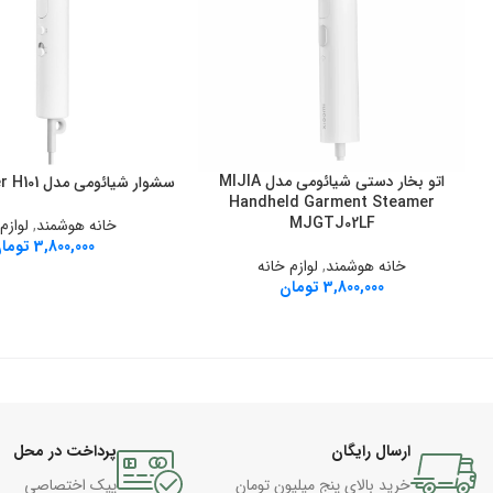
اتو بخار دستی شیائومی مدل MIJIA
افزودن به سبد خرید
سشوار شیائومی مدل Mi Hair Dryer H101
افزودن به سبد خرید
Handheld Garment Steamer
MJGTJ02LF
خانه هوشمند
,
لوازم
3,800,000
توما
خانه هوشمند
,
لوازم خانه
3,800,000
تومان
ارسال رایگان
پرداخت در محل
خرید بالای پنج میلیون تومان
پیک اختصاصی