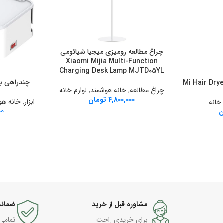
چراغ مطالعه رومیزی میجیا شیائومی
افزودن به سبد خرید
Xiaomi Mijia Multi-Function
Charging Desk Lamp MJTD05YL
چندراهی برق 
افزودن به سبد خ
چراغ مطالعه
,
خانه هوشمند
,
لوازم خانه
4,800,000
تومان
ابزار
,
خانه هو
 خانه
00
ن
مشاوره قبل از خرید
ضمانت
برای خریدی راحت
تمامی