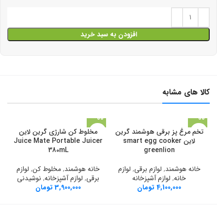
افزودن به سبد خرید
کالا های مشابه
تخم مرغ پز برقی هوشمند گرین
مخلوط کن شارژی گرین لاین
لاین smart egg cooker
Juice Mate Portable Juicer
380mL
greenlion
خانه هوشمند
,
لوازم برقی
,
لوازم
خانه هوشمند
,
مخلوط کن
,
لوازم
خا
خانه
,
لوازم آشپزخانه
برقی
,
لوازم آشپزخانه
,
نوشیدنی
4,100,000
تومان
3,900,000
تومان