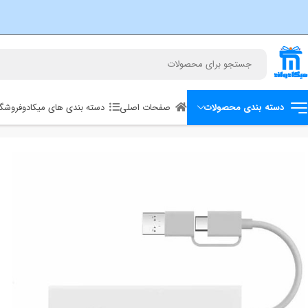
صفحات اصلی
دسته بندی های میکادو
فروشگا
دسته بندی محصولات
خانه
خانه هوشمند
هاب دو سر 4 در 1 شیائومی Xiaomi Dual-Head Splitter XMSTFXQ01YM USB Hub