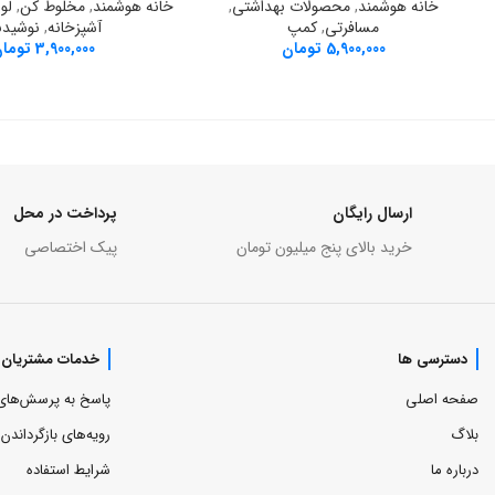
دوش و بیده مسافرتی گرین لاین مدل پرو
افزودن به سبد خرید
افزودن به سبد خرید
Portable Travel Bidet Pro مخزن دار
ble Juicer 380mL
خانه هوشمند
,
محصولات بهداشتی
,
خانه هوشمند
,
مخلوط کن
,
لو
مسافرتی
,
کمپ
آشپزخانه
,
نوشیدن
5,900,000
تومان
3,900,000
توما
ارسال رایگان
پرداخت در محل
خرید بالای پنج میلیون تومان
پیک اختصاصی