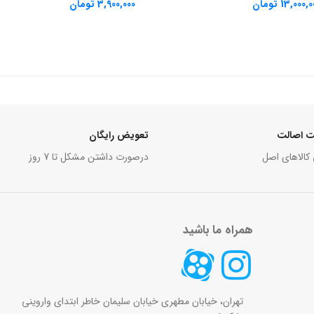
13,000,0
تومان
چندراهی برق الدینیو مدل SN5310
افزودن به سبد خرید
ابزار
,
خانه هوشمند
,
لوازم خانه
,
پاوربانک
3,900,000
تومان
 اصالت
تعویض رایگان
 کالاهای اصل
درصورت داشتن مشکل تا 7 روز