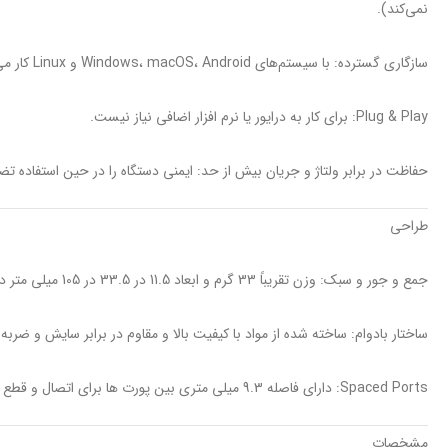
نمی‌کند).
سازگاری گسترده: با سیستم‌های Windows، macOS، Android و Linux کار می‌کند.
Plug & Play: برای کار به درایور یا نرم افزار اضافی نیاز نیست.
حفاظت در برابر ولتاژ و جریان بیش از حد: ایمنی دستگاه را در حین استفاده ت
طراحی
جمع و جور و سبک: وزن تقریباً 33 گرم و ابعاد 11.5 در 33.5 در 105 میلی متر دارد که آن را قابل حمل و ایده آل برای مسافرت یا محیط های کاری می کند.
ساختار بادوام: ساخته شده از مواد با کیفیت بالا و مقاوم در برابر سایش و ضربه.
Spaced Ports: دارای فاصله 9.3 میلی متری بین پورت ها برای اتصال و قطع ارتباط آسان.
مشخصات