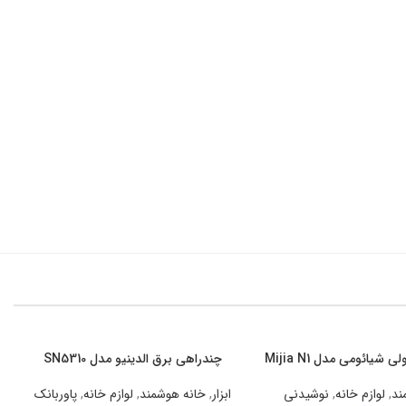
شیائومی مدل Mijia N1
رید
ند
,
لوازم خانه
,
نوشیدنی