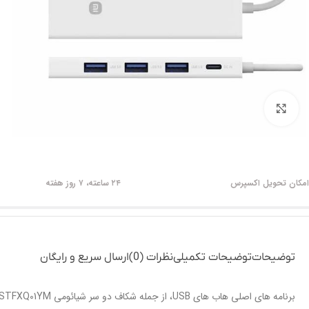
برای بزرگنمایی کلیک کنید
امکان تحویل اکسپرس
۲۴ ساعته، ۷ روز هفته
توضیحات
توضیحات تکمیلی
نظرات (0)
ارسال سریع و رایگان
برنامه های اصلی هاب های USB، از جمله شکاف دو سر شیائومی XMSTFXQ01YM، بر گسترش اتصال و افزایش بهره وری در سناریوهای مختلف تمرکز دارد: