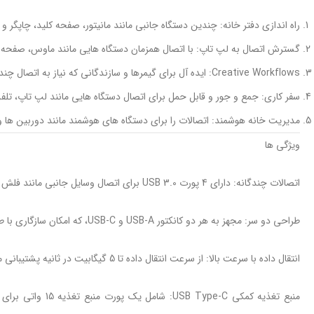
راه اندازی دفتر خانه: چندین دستگاه جانبی مانند مانیتور، صفحه کلید، چاپگر 
گسترش اتصال به لپ تاپ: با اتصال همزمان دستگاه هایی مانند ماوس، صفحه کلید و حافظه خارجی، بر پورت
Creative Workflows: ایده آل برای گیمرها و سازندگانی که نیاز به اتصال چندین دستگاه جانبی یا شارژ موثر دستگاه های بی سیم دارند.
سفر کاری: جمع و جور و قابل حمل برای اتصال دستگاه هایی مانند لپ تاپ، تلف
مدیریت خانه هوشمند: اتصالات را برای دستگاه های هوشمند مانند دوربین ها و بل
ویژگی ها
اتصالات چندگانه: دارای 4 پورت USB 3.0 برای اتصال وسایل جانبی مانند فلش مموری، کیبورد، ماوس و هارد اکسترنال.
طراحی دو سر: مجهز به هر دو کانکتور USB-A و USB-C، که امکان سازگاری با طیف گسترده ای از دستگاه ها را فراهم می کند.
انتقال داده با سرعت بالا: از سرعت انتقال داده تا 5 گیگابیت در ثانیه پشتیبانی می کند و امکان انتقال سریع فایل های حجیم را فراهم می کند.
منبع تغذیه کمکی C