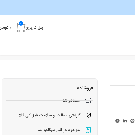
0
پنل کاربری
0
تومان
فروشنده
میکادو لند
گارانتی اصالت و سلامت فیزیکی کالا
موجود در انبار میکادو لند