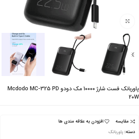
برای بزرگنمایی کلیک کنید
پاوربانک فست شارژ 10000 مک دودو Mcdodo MC-325 PD
20W
مقایسه
افزودن به علاقه مندی ها
دسته:
پاوربانک