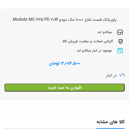
پاوربانک فست شارژ 10000 مک دودو Mcdodo MC-325 PD 20W
میکادو لند
گارانتی اصالت و سلامت فیزیکی کالا
موجود در انبار میکادو لند
3,074,500
تومان
1 در انبار
افزودن به سبد خرید
کالا های مشابه