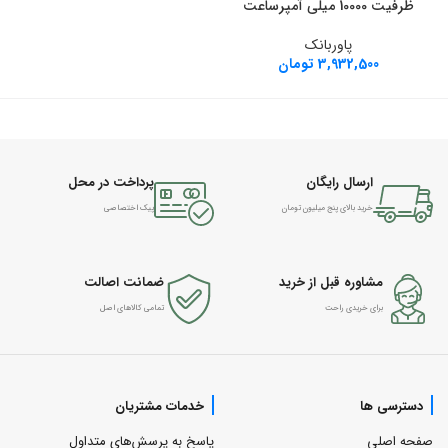
ظرفیت 10000 میلی آمپرساعت
دودو 0W
پاوربانک
3,932,500
تومان
ارسال رایگان
پرداخت در محل
خرید بالای پنج میلیون تومان
پیک اختصاصی
مشاوره قبل از خرید
ضمانت اصالت
برای خریدی راحت
تمامی کالاهای اصل
دسترسی ها
خدمات مشتریان
صفحه اصلی
پاسخ به پرسش‌های متداول