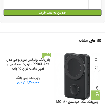
افزودن به سبد خرید
کالا های مشابه
پاوربانک وایرلس پاورولوجی مدل
PPBCHA32 ظرفیت 5000 میلی
آمپر ساعت توان 15 وات
پاوربانک
,
پاور بانک
4,200,000
تومان
پاوربانک مک دود مدل MC-146