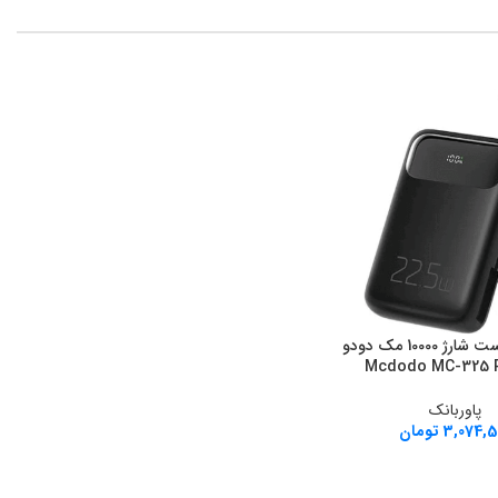
پاوربانک فست شارژ 10000 مک دودو
رید
Mcdodo MC-325 
پاوربانک
3,074,5
تومان