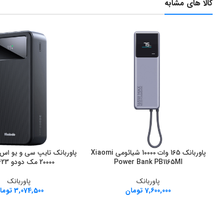
کالا های مشابه
پاوربانک 165 وات 10000 شیائومی Xiaomi
افزودن به سبد خرید
افزودن به سبد خرید
Power Bank PB1165MI
20000 مک دودو MC-423
پاوربانک
پاوربانک
7,600,000
تومان
3,074,500
توما