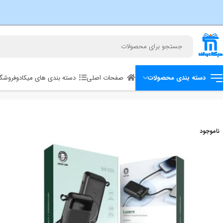
صفحات اصلی
دسته بندی های میکادو
فروشگا
دسته بندی محصولات
خانه
پاوربانک
پاوربانک مگ سیف 20000 میلی آمپر لوزرن گرین Green Luzern 20000mAh Magsafe Powerbank
ناموجود