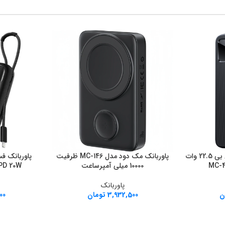
پاوربانک تایپ سی و یو اس بی 22.5 وات
پاوربانک مک دود مدل MC-146 ظرفیت
افزودن به سبد خرید
افزودن به سبد خ
10000 میلی آمپرساعت
PD 20W
پاوربانک
ن
3,932,500
تومان
00