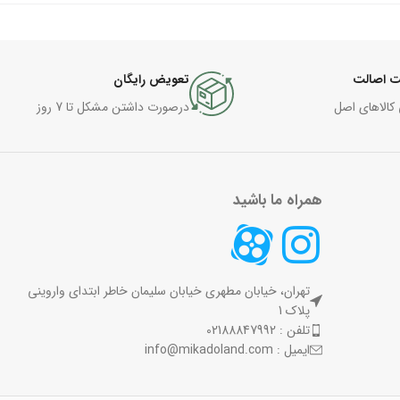
 اصالت
تعویض رایگان
 کالاهای اصل
درصورت داشتن مشکل تا 7 روز
همراه ما باشید
تهران، خیابان مطهری خیابان سلیمان خاطر ابتدای واروینی
پلاک 1
تلفن : 02188847992
ایمیل : info@mikadoland.com