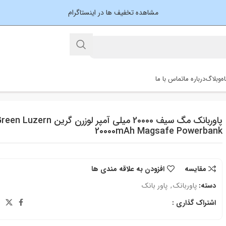
مشاهده تخفیف ها در اینستاگرام
ه
وبلاگ
درباره ما
تماس با ما
پاوربانک مگ سیف 20000 میلی آمپر لوزرن گرین n Luzern
20000mAh Magsafe Powerbank
مقایسه
افزودن به علاقه مندی ها
دسته:
پاوربانک
,
پاور بانک
اشتراک گذاری :