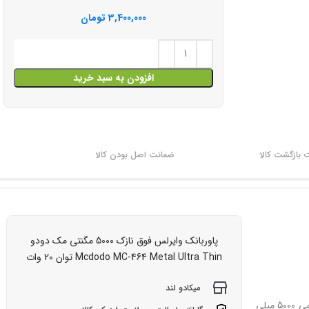
3,400,000
تومان
افزودن به سبد خرید
بازگشت کالا
ضمانت اصل بودن کالا
پاوربانک وایرلس فوق نازک 5000 مگنتی مک دودو
Mcdodo MC-464 Metal Ultra Thin توان 20 وات
میکادو لند
پاوربانک این روزها از ضروری ترین وسایل همراه ما به حساب می آیند. پاوربانک 5000 مک دودو Mcdodo MC-464 توان 20 وات با توان 20 وات و ظرفیت اسمی 5000 میلی