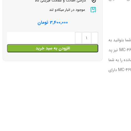
گارانتی اصالت و سلامت فیزیکی کالا
موجود در انبار میکادو لند
3,400,000
تومان
و وزن مناسب باعث شده شما بتوانید به
افزودن به سبد خرید
راحتی پاوربانک 5 هزار مک دودو را به هرجای منتقل کنید. در قسمت بالای این پاوربانک یک درگاه Type-c قرار گرفته است. روی سطح پاوربانک مک دودو MC-464 نیز پد
ست که میزان شارژ باقی مانده را به شما
نمایش می دهد. بدنه این پاوربانک از آلیاژ آلومینیوم ساخته شده که همین موضوع مقاومت و زیبایی کم‌نظیری به آن می‌بخشد. همچنین پاوربانک مک دودو MC-464 دارای