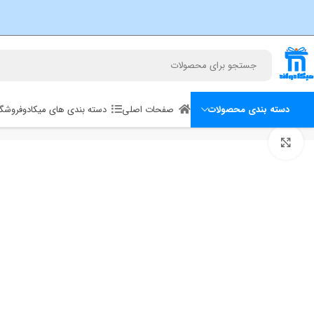
صفحات اصلی
دسته بندی های میکادو
فروشگا
دسته بندی محصولات
خانه
پاوربانک
پاوربانک وایرلس فوق نازک 5000 مگنتی مک دودو Mcdodo MC-464 Metal Ultra Thin توان 20 وات
برای بزرگنمایی کلیک کنید