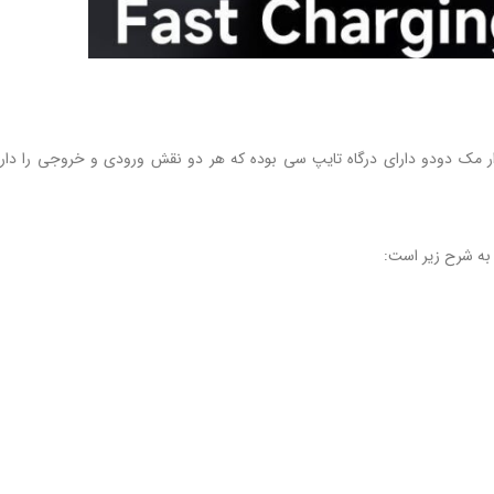
لی پاوربانک مک دودو MC-464 برابر با 20 وات است. پاوربانک 5 هزار مک دودو دارای درگاه تایپ سی بوده که هر دو نقش ورودی و خروج