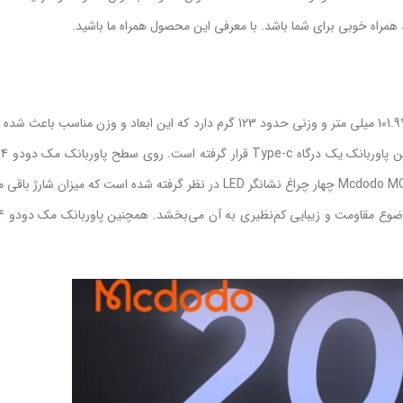
 همراه خوبی برای شما باشد. با معرفی این محصول همراه ما باشید.
پاوربانک تایپ سی Mcdodo MC-464 دارای ابعاد بسیار نازک برابر با 10.5*64*101.9 میلی متر و وزنی حدود 123 گرم دارد که این ابعاد 
شارژ وایرلس قرار گرفته است. برای اطلاع از میزان شارژ پاوربانک وایرلس Mcdodo MC-464 چهار چراغ نشانگر LED در نظر گرفته شده ا