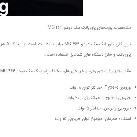
مشخصات پورت‌های پاوربانک مک دودو MC-464
توان ک
پاوربانک و شارژ دستگاه های شماقابل استفاده است.
مقدار جریان/ولتاژ ورودی و خروجی های مختلف پاوربانک مک دودو MC-464 به شرح زیر است:
ورودی Type-c: حداکثر توان 18 وات
خروجی Type-c: حداکثر توان 20 وات
خروجی وایرلس: حداکثر 15 وات
استفاده همزمان: مجموع توان خروجی 15 وات