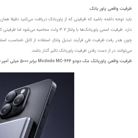
ظرفیت واقعی پاور بانک
باید توجه داشته باشید که ظرفیتی که از پاوربانک دریافت می‌کنید دقیقا ه
دارد. ظرفیت اسمی پاوربانک‌ها با ولتاژ 3.7 ول
چون هدر رفت ظرفیت طی فرآیند تبدیل ولتاژ، استفاده از کابل نامناسب، استف
می‌توانند در از دست رفتن ظرفیت پاوربانک تاثیر گذار باشند.
ظرفیت واقعی پاوربانک مک دودو Mcdodo MC-464 برابر 5000 میلی آمپر بسته به ولتاژ خروجی دستگاه‌های شما حدودا 3000 میلی آمپر ساعت خواهد بود.