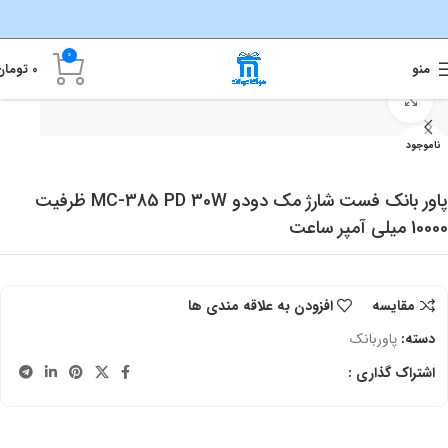
0
منو
0
تومان
خانه
پاوربانک
برای بزرگنمایی کلیک کنید
ناموجود
پاور بانک فست شارژ مک دودو MC-385 PD 30W ظرفیت
10000 میلی آمپر ساعت
مقایسه
افزودن به علاقه مندی ها
دسته:
پاوربانک
اشتراک گذاری :