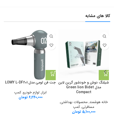
کالا های مشابه
شیلنگ دوش و خودشور گرین لاین
جت فن لومی مدل LOMY L-DF201
مدل Green lion Bidet
Compact
ابزار
,
لوازم خودرو
,
کمپ
6,240,000
تومان
خانه هوشمند
,
محصولات بهداشتی
,
مسافرتی
,
کمپ
5,100,000
تومان