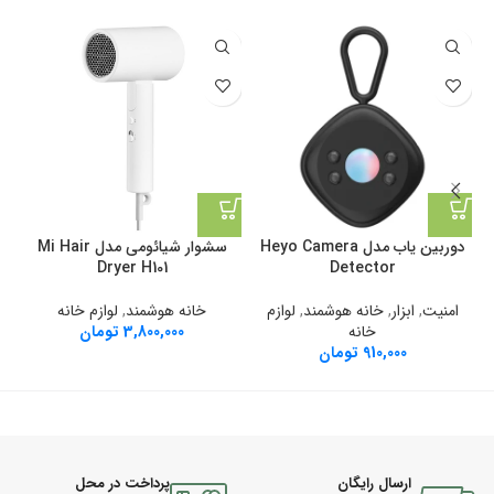
دوربین یاب مدل Heyo Camera
سشوار شیائومی مدل Mi Hair
Detector
Dryer H101
امنیت
,
ابزار
,
خانه هوشمند
,
لوازم
خا
خانه هوشمند
,
لوازم خانه
خانه
3,800,000
تومان
910,000
تومان
ارسال رایگان
پرداخت در محل