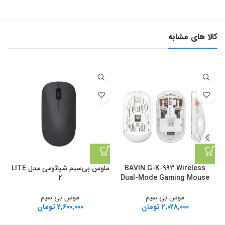
کالا های مشابه
BAVIN G-K-993 Wireless
ماوس بی‌سیم شیائومی مدل LITE
م
2
Dual-Mode Gaming Mouse
موس بی سیم
موس بی سیم
2,028,000
تومان
2,600,000
تومان